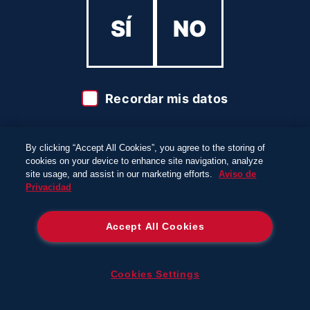
SÍ
NO
Recordar mis datos
*No selecciones esta opción si compartes este computador con
menores de edad.
By clicking “Accept All Cookies”, you agree to the storing of
cookies on your device to enhance site navigation, analyze
site usage, and assist in our marketing efforts.
Aviso de
Privacidad
Accept All Cookies
Cookies Settings